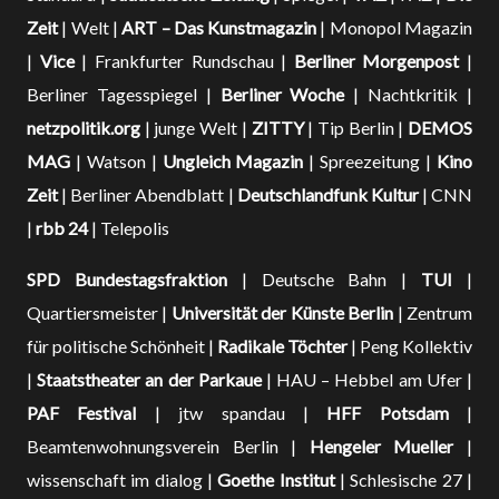
Zeit
| Welt |
ART – Das Kunstmagazin
| Monopol Magazin
|
Vice
| Frankfurter Rundschau |
Berliner Morgenpost
|
Berliner Tagesspiegel |
Berliner Woche
| Nachtkritik |
netzpolitik.org
| junge Welt |
ZITTY
| Tip Berlin |
DEMOS
MAG
| Watson |
Ungleich Magazin
| Spreezeitung |
Kino
Zeit
| Berliner Abendblatt |
Deutschlandfunk Kultur
| CNN
|
rbb 24
| Telepolis
SPD Bundestagsfraktion
| Deutsche Bahn |
TUI
|
Quartiersmeister |
Universität der Künste Berlin
| Zentrum
für politische Schönheit |
Radikale Töchter
| Peng Kollektiv
|
Staatstheater an der Parkaue
| HAU – Hebbel am Ufer |
PAF Festival
| jtw spandau |
HFF Potsdam
|
Beamtenwohnungsverein Berlin |
Hengeler Mueller
|
wissenschaft im dialog |
Goethe Institut
| Schlesische 27 |