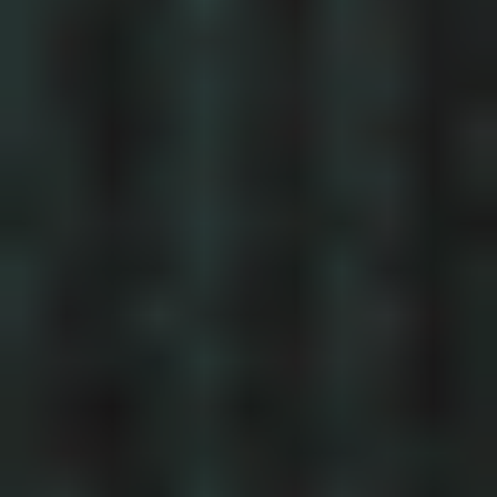
tru
ism